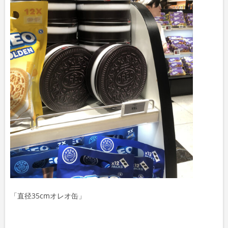
「直径35cmオレオ缶」