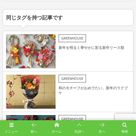
同じタグを持つ記事です
GREENHOUSE
新年を明るく華やかに彩る新作リース類
GREENHOUSE
和のモチーフがおめでたい、新年のラクブ
ケ
GREENHOUSE
心躍るきらめくリースやツリー
メニュー
前へ
ホーム
先頭へ
次へ
検索