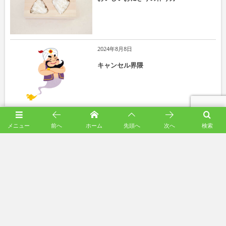
2024年8月8日
キャンセル界隈
More
メニュー
前へ
ホーム
先頭へ
次へ
検索
インスタグラム