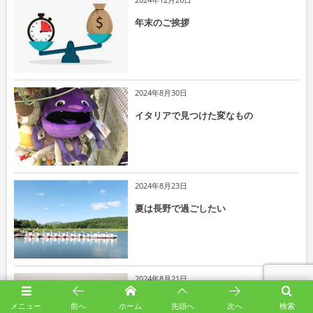
年末のご挨拶
2024年8月30日
イタリアで見つけた変なもの
2024年8月23日
夏は長野で過ごしたい
2024年8月21日
おいしいおにぎりの作り方
メニュー
前へ
ホーム
先頭へ
次へ
検索