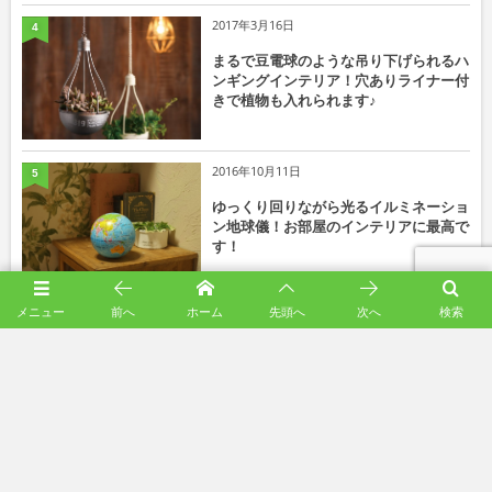
2017年3月16日
4
まるで豆電球のような吊り下げられるハ
ンギングインテリア！穴ありライナー付
きで植物も入れられます♪
2016年10月11日
5
ゆっくり回りながら光るイルミネーショ
ン地球儀！お部屋のインテリアに最高で
す！
メニュー
前へ
ホーム
先頭へ
次へ
検索
スタッフブログ
2024年12月26日
年末のご挨拶