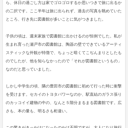
ら、休日の過ごし方は家でゴロゴロするか思いつきで旅に出るか
の二択です。ここ半年は旅に出られず、過去の写真を眺めていた
ところ、行き先に図書館が多いことに気がつきました。
子供の頃は、週末家族で図書館に出かけるのが恒例でした。私が
生まれ育った瀬戸市の図書館は、陶器の壁でできているアーティ
スティックな外観が特徴で、ちょっと暗くてこぢんまりとしたも
のでしたが、他を知らなかったので「それが図書館というもの」
なのだと思っていました。
しかし中学生の頃、隣の豊田市の図書館に初めて行った時に衝撃
を受けます。セカイのトヨタパワーなのか、駅直結のガラス張り
のカッコイイ建物の中の、なんと５階分まるまる図書館です。広
さも、本の量も、明るさも桁違い。
この驚きがきっかけになったのかは不明ですが、大人になり旅行